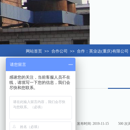
网站首页
>>
合作公司
>>
合作：英业达(重庆)有限公司
请您留言
感谢您的关注，当前客服人员不在
线，请填写一下您的信息，我们会
尽快和您联系。
来源:
|
作者:
hxt158com
|
发布时间:
2019-11-15
|
500
次