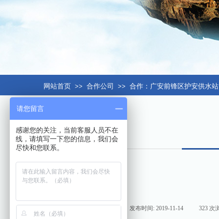
网站首页
>>
合作公司
>>
合作：广安前锋区护安供水站
请您留言
感谢您的关注，当前客服人员不在
线，请填写一下您的信息，我们会
尽快和您联系。
来源:
|
作者:
hxt158com
|
发布时间:
2019-11-14
|
323
次