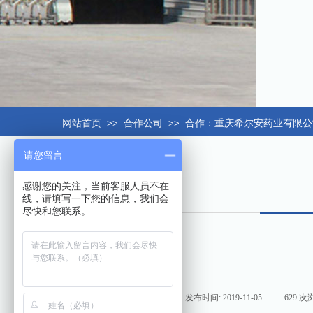
网站首页
>>
合作公司
>>
合作：重庆希尔安药业有限公
请您留言
感谢您的关注，当前客服人员不在
线，请填写一下您的信息，我们会
尽快和您联系。
来源:
|
作者:
hxt158com
|
发布时间:
2019-11-05
|
629
次