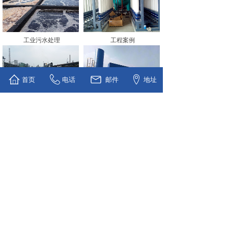
工业污水处理
工程案例
首页
电话
邮件
地址
工业废水处理
催化燃烧废气处理
<
1
2
>
手机:
闫经理
13272739111
( 微信同号) /
13389664850
座机: 023 - 67952695
QQ : 1026329108